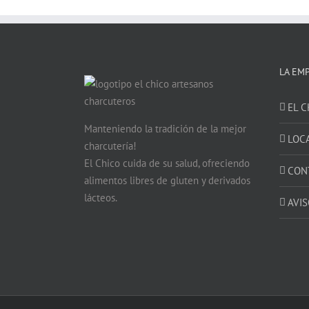
LA EM
EL C
Manteniendo la tradición de la mejor
LOC
charcutería!
El Chico cuida de su salud, ofreciendo
CON
alimentos libres de gluten y derivados
lácteos.
AVIS