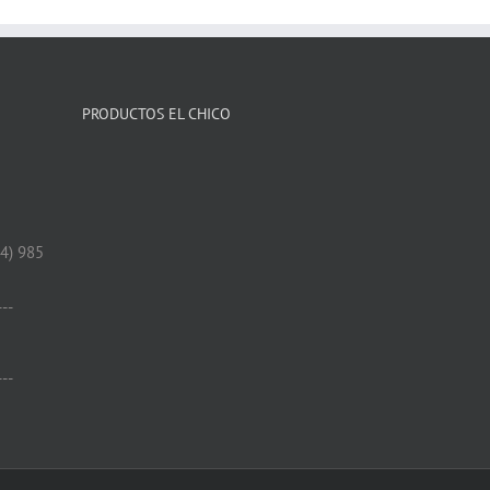
PRODUCTOS EL CHICO
34) 985
---
---