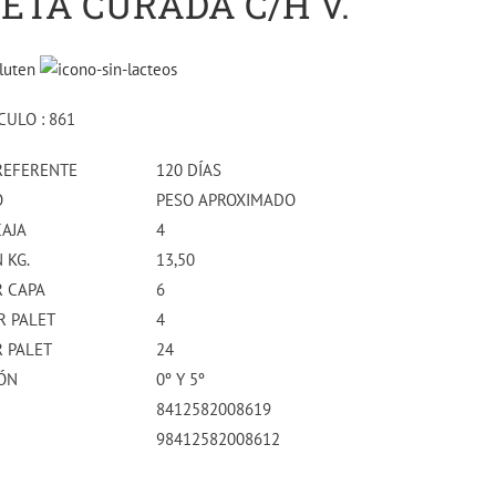
ETA CURADA C/H V.
CULO : 861
REFERENTE
120 DÍAS
O
PESO APROXIMADO
CAJA
4
 KG.
13,50
R CAPA
6
R PALET
4
R PALET
24
ÓN
0º Y 5º
8412582008619
98412582008612