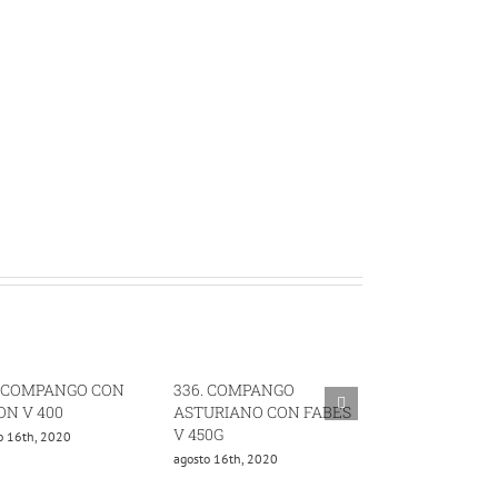
. COMPANGO CON
336. COMPANGO
61. CHORIZO A
ON V 400
ASTURIANO CON FABES
V 1 KG
V 450G
o 16th, 2020
noviembre 8th, 202
agosto 16th, 2020