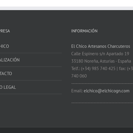
PRESA
INFORMACIÓN
HICO
El Chico Artesanos Charcuteros
Calle Espinero s/n Apartado 19
ALIZACIÓN
33180 Noreña, Asturias - España
Telf.: (+34) 985 740 425 | fax: (+
TACTO
740 060
-----------------------------------------
O LEGAL
Email:
elchico@elchicogn.com
-----------------------------------------