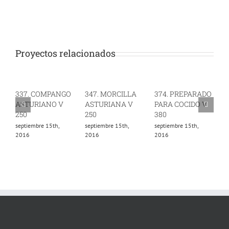
Proyectos relacionados
337. COMPANGO
347. MORCILLA
374. PREPARADO
3
ASTURIANO V
ASTURIANA V
PARA COCIDO V
A
250
250
380
5
septiembre 15th,
septiembre 15th,
septiembre 15th,
m
2016
2016
2016