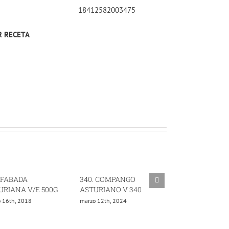
18412582003475
 RECETA
BADA
340. COMPANGO
378. COMPANGO C
NA V/E 500G
ASTURIANO V 340
LACON V 400
h, 2018
marzo 12th, 2024
agosto 16th, 2020