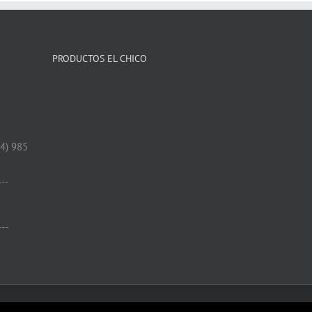
PRODUCTOS EL CHICO
34) 985
---
---