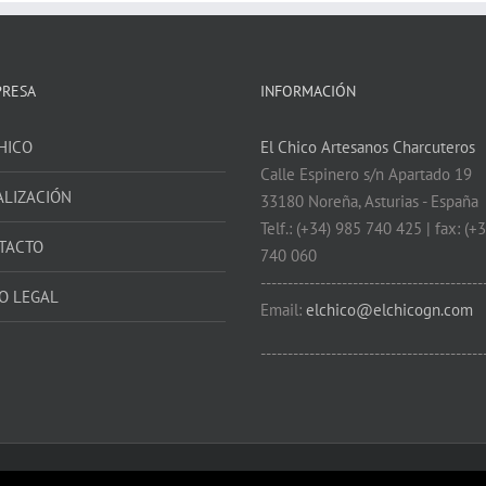
PRESA
INFORMACIÓN
HICO
El Chico Artesanos Charcuteros
Calle Espinero s/n Apartado 19
ALIZACIÓN
33180 Noreña, Asturias - España
Telf.: (+34) 985 740 425 | fax: (+
TACTO
740 060
-----------------------------------------
O LEGAL
Email:
elchico@elchicogn.com
-----------------------------------------