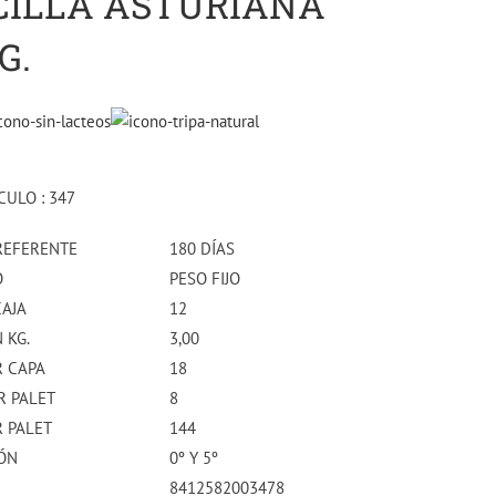
ILLA ASTURIANA
G.
CULO : 347
REFERENTE
180 DÍAS
O
PESO FIJO
CAJA
12
 KG.
3,00
R CAPA
18
R PALET
8
R PALET
144
ÓN
0º Y 5º
8412582003478