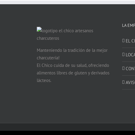
LA EM
EL C
Manteniendo la tradición de la mejor
LOC
charcutería!
El Chico cuida de su salud, ofreciendo
CON
alimentos libres de gluten y derivados
lácteos.
AVIS