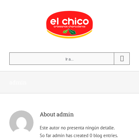
Skip
to
content
Ir a...
admin
About
admin
Este autor no presenta ningún detalle.
So far admin has created 0 blog entries.