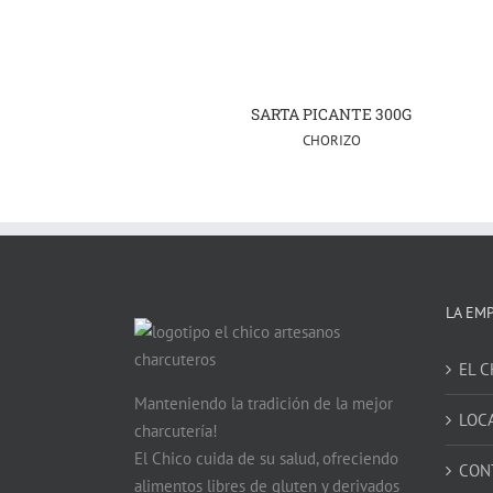
SARTA PICANTE 300G
CHORIZO
LA EM
EL C
Manteniendo la tradición de la mejor
LOC
charcutería!
El Chico cuida de su salud, ofreciendo
CON
alimentos libres de gluten y derivados