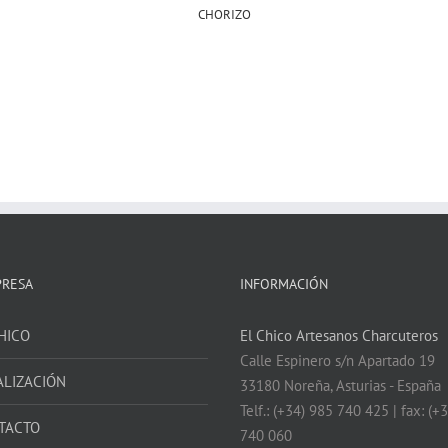
CHORIZO
PRESA
INFORMACIÓN
HICO
El Chico Artesanos Charcuteros
Calle Espinero s/n Apartado 19
ALIZACIÓN
33180 Noreña, Asturias - España
Telf.: (+34) 985 740 425 | fax: (+
TACTO
740 060