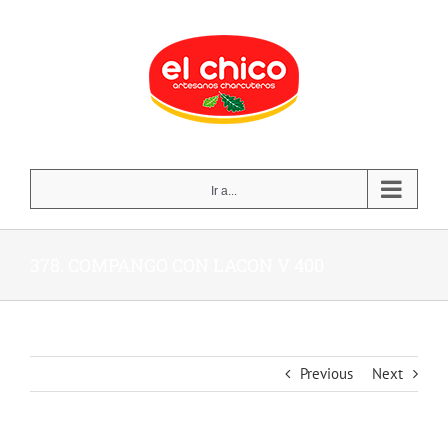
Skip
to
content
Ir a...
378. COMPANGO CON LACON V 400
Previous
Next