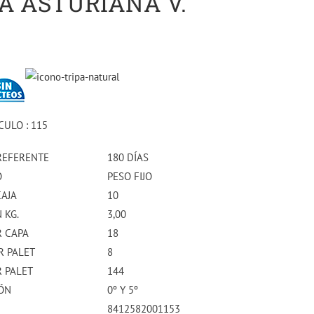
A ASTURIANA V.
CULO : 115
REFERENTE
180 DÍAS
O
PESO FIJO
CAJA
10
 KG.
3,00
R CAPA
18
R PALET
8
R PALET
144
ÓN
0º Y 5º
8412582001153