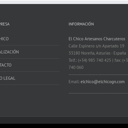
PRESA
INFORMACIÓN
HICO
El Chico Artesanos Charcuteros
Calle Espinero s/n Apartado 19
ALIZACIÓN
33180 Noreña, Asturias - España
Telf.: (+34) 985 740 425 | fax: (+
TACTO
740 060
-----------------------------------------
O LEGAL
Email:
elchico@elchicogn.com
-----------------------------------------