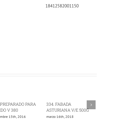
18412582001150
. PREPARADO PARA
334. FABADA
378. COMPANG
IDO V 380
ASTURIANA V/E 500G
LACON V 400
embre 15th, 2016
marzo 16th, 2018
agosto 16th, 2020