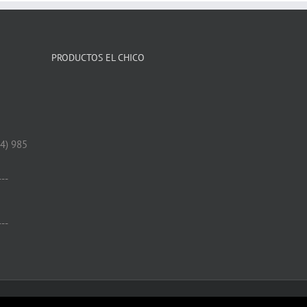
PRODUCTOS EL CHICO
34) 985
---
---