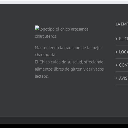
LA EM
EL C
Manteniendo la tradición de la mejor
LOC
charcutería!
El Chico cuida de su salud, ofreciendo
CON
alimentos libres de gluten y derivados
lácteos.
AVIS