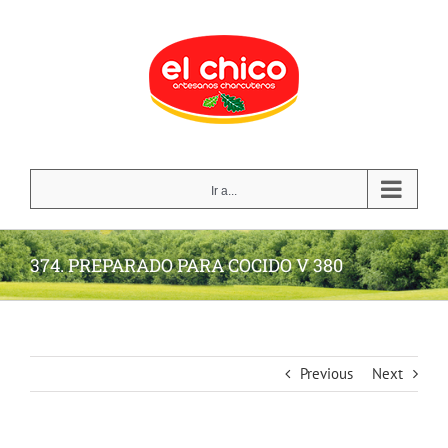
Skip
to
content
Ir a...
374. PREPARADO PARA COCIDO V 380
Previous
Next