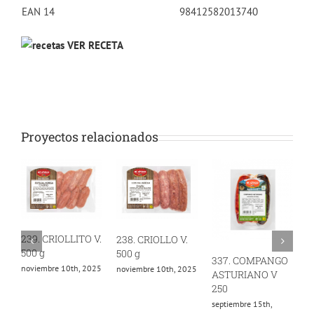
EAN 14
98412582013740
VER RECETA
Proyectos relacionados
239. CRIOLLITO V.
238. CRIOLLO V.
500 g
500 g
337. COMPANGO
4
noviembre 10th, 2025
noviembre 10th, 2025
ASTURIANO V
A
250
2
septiembre 15th,
o