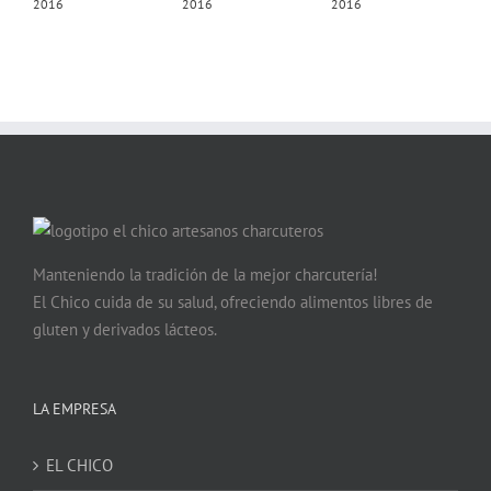
2016
2016
2016
Manteniendo la tradición de la mejor charcutería!
El Chico cuida de su salud, ofreciendo alimentos libres de
gluten y derivados lácteos.
LA EMPRESA
EL CHICO