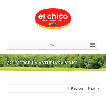
Skip
to
content
Ir a...
321. MORCILLA ASTURIANA V 3 KG
Previous
Next