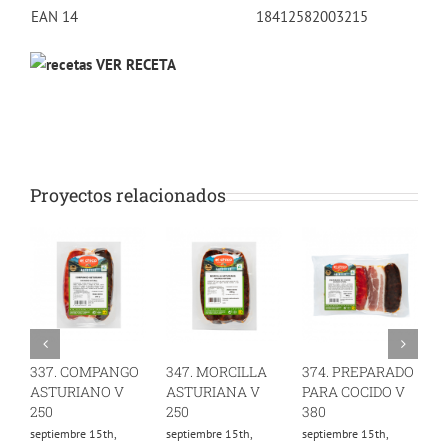
EAN 14
18412582003215
VER RECETA
Proyectos relacionados
337. COMPANGO
347. MORCILLA
374. PREPARADO
3
ASTURIANO V
ASTURIANA V
PARA COCIDO V
A
250
250
380
5
septiembre 15th,
septiembre 15th,
septiembre 15th,
m