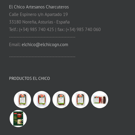
El Chico Artesanos Charcuteros
Calle Espinero s/n Apartado 19
33180 Noreña, Asturias - España
Telf.: (+34) 985 740 425 | fax: (+34) 985 740 060
--------------------------------------------
Email:
elchico@elchicogn.com
--------------------------------------------
PRODUCTOS EL CHICO