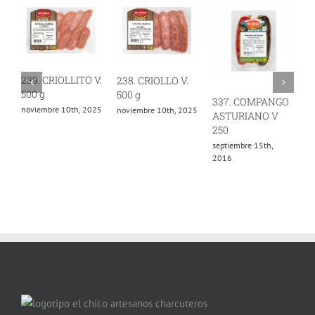
239. CRIOLLITO V.
238. CRIOLLO V.
500 g
500 g
337. COMPANGO
4
noviembre 10th, 2025
noviembre 10th, 2025
ASTURIANO V
A
250
2
septiembre 15th,
o
2016