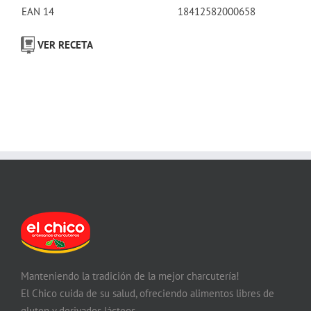
EAN 14
18412582000658
VER RECETA
Manteniendo la tradición de la mejor charcutería!
El Chico cuida de su salud, ofreciendo alimentos libres de
gluten y derivados lácteos.