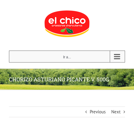
Skip
to
content
Ir a...
CHORIZO ASTURIANO PICANTE V. 500G
Previous
Next