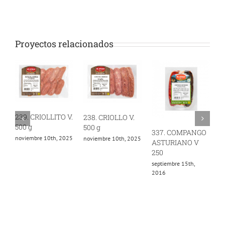
Proyectos relacionados
239. CRIOLLITO V.
238. CRIOLLO V.
500 g
500 g
337. COMPANGO
4
noviembre 10th, 2025
noviembre 10th, 2025
ASTURIANO V
A
250
2
septiembre 15th,
o
2016