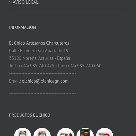
AVISO LEGAL
INFORMACIÓN
El Chico Artesanos Charcuteros
Calle Espinero s/n Apartado 19
33180 Noreña, Asturias - España
Telf.: (+34) 985 740 425 | fax: (+34) 985 740 060
--------------------------------------------
Email:
elchico@elchicogn.com
--------------------------------------------
PRODUCTOS EL CHICO